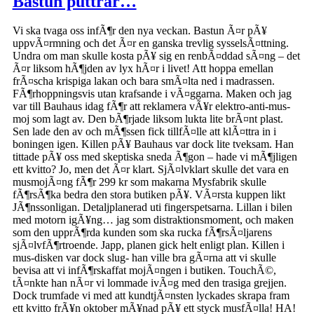
Bastun puttrar…
Vi ska tvaga oss infÃ¶r den nya veckan. Bastun Ã¤r pÃ¥
uppvÃ¤rmning och det Ã¤r en ganska trevlig sysselsÃ¤ttning.
Undra om man skulle kosta pÃ¥ sig en renbÃ¤ddad sÃ¤ng – det
Ã¤r liksom hÃ¶jden av lyx hÃ¤r i livet! Att hoppa emellan
frÃ¤scha krispiga lakan och bara smÃ¤lta ned i madrassen.
FÃ¶rhoppningsvis utan krafsande i vÃ¤ggarna. Maken och jag
var till Bauhaus idag fÃ¶r att reklamera vÃ¥r elektro-anti-mus-
moj som lagt av. Den bÃ¶rjade liksom lukta lite brÃ¤nt plast.
Sen lade den av och mÃ¶ssen fick tillfÃ¤lle att klÃ¤ttra in i
boningen igen. Killen pÃ¥ Bauhaus var dock lite tveksam. Han
tittade pÃ¥ oss med skeptiska sneda Ã¶gon – hade vi mÃ¶jligen
ett kvitto? Jo, men det Ã¤r klart. SjÃ¤lvklart skulle det vara en
musmojÃ¤ng fÃ¶r 299 kr som makarna Mysfabrik skulle
fÃ¶rsÃ¶ka bedra den stora butiken pÃ¥. VÃ¤rsta kuppen likt
JÃ¶nssonligan. Detaljplanerad uti fingerspetsarna. Lillan i bilen
med motorn igÃ¥ng… jag som distraktionsmoment, och maken
som den upprÃ¶rda kunden som ska rucka fÃ¶rsÃ¤ljarens
sjÃ¤lvfÃ¶rtroende. Japp, planen gick helt enligt plan. Killen i
mus-disken var dock slug- han ville bra gÃ¤rna att vi skulle
bevisa att vi infÃ¶rskaffat mojÃ¤ngen i butiken. TouchÃ©,
tÃ¤nkte han nÃ¤r vi lommade ivÃ¤g med den trasiga grejjen.
Dock trumfade vi med att kundtjÃ¤nsten lyckades skrapa fram
ett kvitto frÃ¥n oktober mÃ¥nad pÃ¥ ett styck musfÃ¤lla! HA!