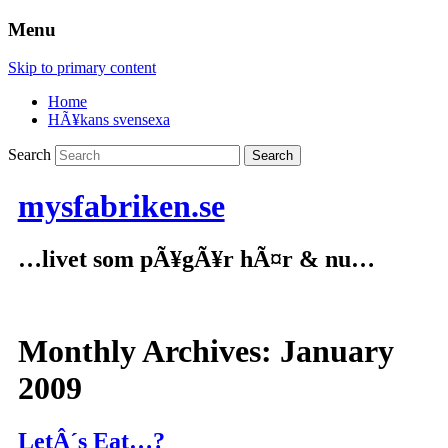
Menu
Skip to primary content
Home
HÃ¥kans svensexa
Search
mysfabriken.se
…livet som pÃ¥gÃ¥r hÃ¤r & nu…
Monthly Archives:
January
2009
LetÂ´s Eat…?