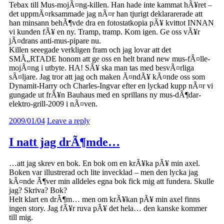
Tebax till Mus-mojÃ¤ng-killen. Han hade inte kammat hÃ¥ret –
det uppmÃ¤rksammade jag nÃ¤r han tjurigt deklararerade att
han minsann behÃ¶vde dra en fotostatkopia pÃ¥ kvittot INNAN
vi kunden fÃ¥ en ny. Tramp, tramp. Kom igen. Ge oss vÃ¥r
jÃ¤drans anti-mus-pipare nu.
Killen seeegade verkligen fram och jag lovar att det
SMÃ„RTADE honom att ge oss en helt brand new mus-fÃ¤lle-
mojÃ¤ng i utbyte. HA! SÃ¥ ska man tas med besvÃ¤rliga
sÃ¤ljare. Jag tror att jag och maken Ã¤ndÃ¥ kÃ¤nde oss som
Dynamit-Harry och Charles-Ingvar efter en lyckad kupp nÃ¤r vi
gungade ut frÃ¥n Bauhaus med en sprillans ny mus-dÃ¶dar-
elektro-grill-2009 i nÃ¤ven.
2009/01/04
Leave a reply
I natt jag drÃ¶mde…
…att jag skrev en bok. En bok om en krÃ¥ka pÃ¥ min axel.
Boken var illustrerad och lite invecklad – men den lycka jag
kÃ¤nde Ã¶ver min alldeles egna bok fick mig att fundera. Skulle
jag? Skriva? Bok?
Helt klart en drÃ¶m… men om krÃ¥kan pÃ¥ min axel finns
ingen story. Jag fÃ¥r ruva pÃ¥ det hela… den kanske kommer
till mig.