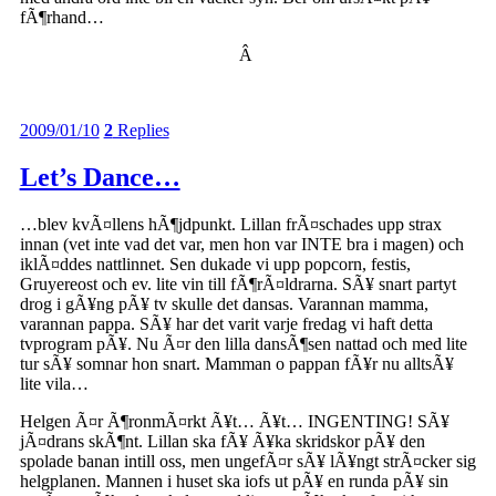
fÃ¶rhand…
Â
2009/01/10
2
Replies
Let’s Dance…
…blev kvÃ¤llens hÃ¶jdpunkt. Lillan frÃ¤schades upp strax
innan (vet inte vad det var, men hon var INTE bra i magen) och
iklÃ¤ddes nattlinnet. Sen dukade vi upp popcorn, festis,
Gruyereost och ev. lite vin till fÃ¶rÃ¤ldrarna. SÃ¥ snart partyt
drog i gÃ¥ng pÃ¥ tv skulle det dansas. Varannan mamma,
varannan pappa. SÃ¥ har det varit varje fredag vi haft detta
tvprogram pÃ¥. Nu Ã¤r den lilla dansÃ¶sen nattad och med lite
tur sÃ¥ somnar hon snart. Mamman o pappan fÃ¥r nu alltsÃ¥
lite vila…
Helgen Ã¤r Ã¶ronmÃ¤rkt Ã¥t… Ã¥t… INGENTING! SÃ¥
jÃ¤drans skÃ¶nt. Lillan ska fÃ¥ Ã¥ka skridskor pÃ¥ den
spolade banan intill oss, men ungefÃ¤r sÃ¥ lÃ¥ngt strÃ¤cker sig
helgplanen. Mannen i huset ska iofs ut pÃ¥ en runda pÃ¥ sin