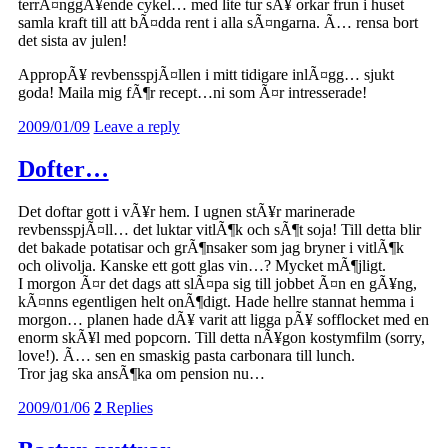
terrÃ¤nggÃ¥ende cykel… med lite tur sÃ¥ orkar frun i huset
samla kraft till att bÃ¤dda rent i alla sÃ¤ngarna. Ã… rensa bort
det sista av julen!
AppropÃ¥ revbensspjÃ¤llen i mitt tidigare inlÃ¤gg… sjukt
goda! Maila mig fÃ¶r recept…ni som Ã¤r intresserade!
2009/01/09
Leave a reply
Dofter…
Det doftar gott i vÃ¥r hem. I ugnen stÃ¥r marinerade
revbensspjÃ¤ll… det luktar vitlÃ¶k och sÃ¶t soja! Till detta blir
det bakade potatisar och grÃ¶nsaker som jag bryner i vitlÃ¶k
och olivolja. Kanske ett gott glas vin…? Mycket mÃ¶jligt.
I morgon Ã¤r det dags att slÃ¤pa sig till jobbet Ã¤n en gÃ¥ng,
kÃ¤nns egentligen helt onÃ¶digt. Hade hellre stannat hemma i
morgon… planen hade dÃ¥ varit att ligga pÃ¥ sofflocket med en
enorm skÃ¥l med popcorn. Till detta nÃ¥gon kostymfilm (sorry,
love!). Ã… sen en smaskig pasta carbonara till lunch.
Tror jag ska ansÃ¶ka om pension nu…
2009/01/06
2
Replies