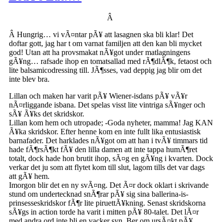
Â
Â Hungrig… vi vÃ¤ntar pÃ¥ att lasagnen ska bli klar! Det
doftar gott, jag har t om varnat familjen att den kan bli mycket
god! Utan att ha provsmakat nÃ¥got under matlagningens
gÃ¥ng… rafsade ihop en tomatsallad med rÃ¶dlÃ¶k, fetaost och
lite balsamicodressing till. JÃ¶sses, vad deppig jag blir om det
inte blev bra.
Lillan och maken har varit pÃ¥ Wiener-isdans pÃ¥ vÃ¥r
nÃ¤rliggande isbana. Det spelas visst lite vintriga sÃ¥nger och
sÃ¥ Ã¥ks det skridskor.
Lillan kom hem och utropade; -Goda nyheter, mamma! Jag KAN
Ã¥ka skridskor. Efter henne kom en inte fullt lika entusiastisk
barnafader. Det harklades nÃ¥got om att han i tvÃ¥ timmars tid
hade fÃ¶rsÃ¶kt fÃ¥ den lilla damen att inte tappa humÃ¶ret
totalt, dock hade hon brutit ihop, sÃ¤g en gÃ¥ng i kvarten. Dock
verkar det ju som att flytet kom till slut, lagom tills det var dags
att gÃ¥ hem.
Imorgon blir det en ny svÃ¤ng. Det Ã¤r dock oklart i skrivande
stund om undertecknad snÃ¶rar pÃ¥ sig sina ballerina-is-
prinsesseskridskor fÃ¶r lite piruettÃ¥kning. Senast skridskorna
sÃ¥gs in action torde ha varit i mitten pÃ¥ 80-talet. Det lÃ¤r
med andra ord inte bli en vacker syn. Ber om ursÃ¤kt pÃ¥