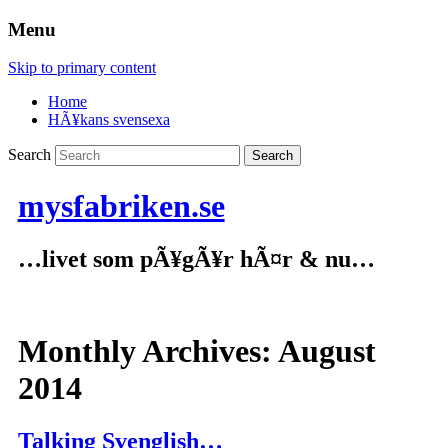
Menu
Skip to primary content
Home
HÃ¥kans svensexa
Search
mysfabriken.se
…livet som pÃ¥gÃ¥r hÃ¤r & nu…
Monthly Archives:
August
2014
Talking Svenglish…