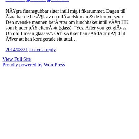
NÃ¥gra finansgubbar sitter intill mig i fikarummet. Dagen till
Ã¤ra har de besÃ¶k av en utlÃ¤ndsk man & de konverserar.
Den svenske mannen berÃ¤ttar om lunchhaket intill vÃ¥rt HK
som bjuder pÃ¥ efterrÃ¤tt (glass). “Yes. After you get glÃ¤ss.
Uh oh! I mean glaaaas”. Och sÃ¥ ser han sÃ¥dÃ¤r nÃ¶jd ut
Ã¶ver att han korrigerade sitt uttal…
2014/08/21
Leave a reply
View Full Site
Proudly powered by WordPress