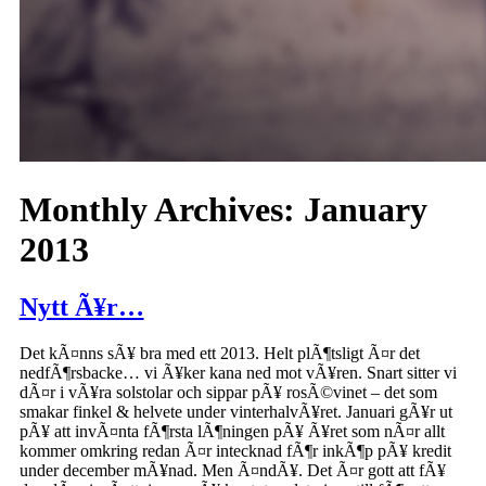
Monthly Archives:
January
2013
Nytt Ã¥r…
Det kÃ¤nns sÃ¥ bra med ett 2013. Helt plÃ¶tsligt Ã¤r det
nedfÃ¶rsbacke… vi Ã¥ker kana ned mot vÃ¥ren. Snart sitter vi
dÃ¤r i vÃ¥ra solstolar och sippar pÃ¥ rosÃ©vinet – det som
smakar finkel & helvete under vinterhalvÃ¥ret. Januari gÃ¥r ut
pÃ¥ att invÃ¤nta fÃ¶rsta lÃ¶ningen pÃ¥ Ã¥ret som nÃ¤r allt
kommer omkring redan Ã¤r intecknad fÃ¶r inkÃ¶p pÃ¥ kredit
under december mÃ¥nad. Men Ã¤ndÃ¥. Det Ã¤r gott att fÃ¥