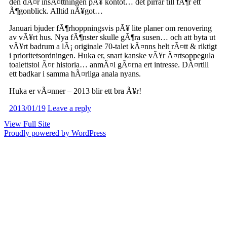
den dÃ¤r insÃ¤ttningen pÃ¥ kontot… det pirrar till fÃ¶r ett
Ã¶gonblick. Alltid nÃ¥got…
Januari bjuder fÃ¶rhoppningsvis pÃ¥ lite planer om renovering
av vÃ¥rt hus. Nya fÃ¶nster skulle gÃ¶ra susen… och att byta ut
vÃ¥rt badrum a lÃ¡ originale 70-talet kÃ¤nns helt rÃ¤tt & riktigt
i prioritetsordningen. Huka er, snart kanske vÃ¥r Ã¤rtsoppegula
toalettstol Ã¤r historia… anmÃ¤l gÃ¤rna ert intresse. DÃ¤rtill
ett badkar i samma hÃ¤rliga anala nyans.
Huka er vÃ¤nner – 2013 blir ett bra Ã¥r!
2013/01/19
Leave a reply
View Full Site
Proudly powered by WordPress