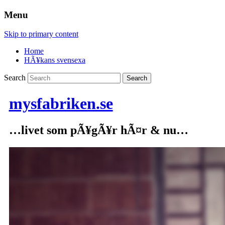
Menu
Skip to primary content
Home
HÃ¥kans svensexa
Search
mysfabriken.se
…livet som pÃ¥gÃ¥r hÃ¤r & nu…