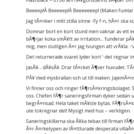
Flashback – 07.00 am nÃ¥gonstanns sÃ¶der om Up
Beeeep!Â Beeeeep!Â Beeeeeeep! (Maken fumlar 
Jag tÃ¤nker i mitt stilla sinne -Fy f-n, hÃ¤r ska 
Domnar bort en kort stund men vaknar av ett e
bÃ¶rjar koka smÃ¥tt av irritation… funderar pÃ¥
mig, men slutligen Ã¤r jag tvungen att vrÃ¥la: -‘
Det returnerade svaret lyder kort ‘-det regnar i
JasÃ¥… dÃ¥sÃ¥. Drar tÃ¤cket Ã¶ver huvudet. TÃ¤
PÃ¥ med mysbrallan och ut till maken. JajemÃ¤ns
Vi finner oss och ringer fÃ¶rsÃ¤kringsbolaget. S
oss. Chefen fÃ¶r saneringsfirman dyker sedan up
begrÃ¤nsad. Hela taket mÃ¥ste bytas. FÃ¶rsÃ¤kr
ute tokregnar det! Mysigt med hus – verkligen.
Saneringskillarna ska Ã¥ka tebax till firman fÃ¶r
Ã¤r Ã¤rketypen av lÃ¤ttlurade desperata villaÃ¤