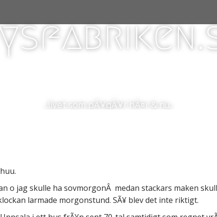
ysfabriken.
…livet som pÃ¥gÃ¥r hÃ¤r & nu…
Phuu.
an o jag skulle ha sovmorgonÂ medan stackars maken skulle 
ockan larmade morgonstund. SÃ¥ blev det inte riktigt.