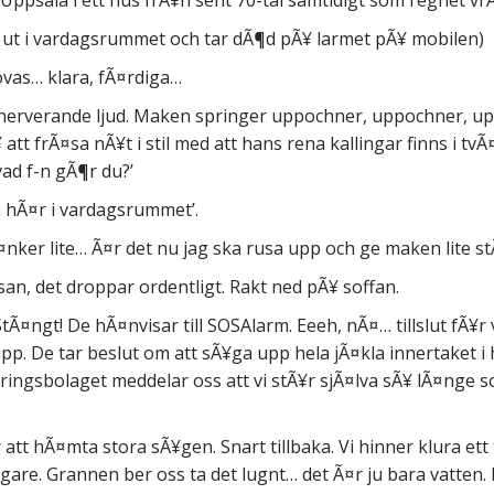
psala i ett hus frÃ¥n sent 70-tal samtidigt som regnet vr
ut i vardagsrummet och tar dÃ¶d pÃ¥ larmet pÃ¥ mobilen)
sovas… klara, fÃ¤rdiga…
nerverande ljud. Maken springer uppochner, uppochner, up
 att frÃ¤sa nÃ¥t i stil med att hans rena kallingar finns i 
vad f-n gÃ¶r du?’
n hÃ¤r i vardagsrummet’.
nker lite… Ã¤r det nu jag ska rusa upp och ge maken lite st
an, det droppar ordentligt. Rakt ned pÃ¥ soffan.
tÃ¤ngt! De hÃ¤nvisar till SOSAlarm. Eeeh, nÃ¤… tillslut fÃ¥r 
p. De tar beslut om att sÃ¥ga upp hela jÃ¤kla innertaket i 
ingsbolaget meddelar oss att vi stÃ¥r sjÃ¤lva sÃ¥ lÃ¤nge 
 att hÃ¤mta stora sÃ¥gen. Snart tillbaka. Vi hinner klura ett 
gare. Grannen ber oss ta det lugnt… det Ã¤r ju bara vatten.