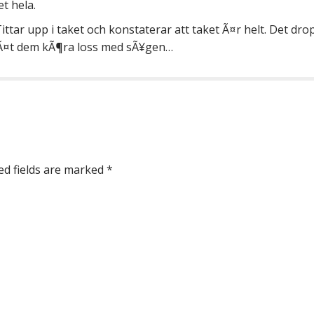
t hela.
 Tittar upp i taket och konstaterar att taket Ã¤r helt. Det d
te lÃ¤t dem kÃ¶ra loss med sÃ¥gen…
d fields are marked
*