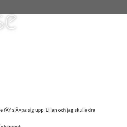
se
fÃ¥ slÃ¤pa sig upp. Lillan och jag skulle dra