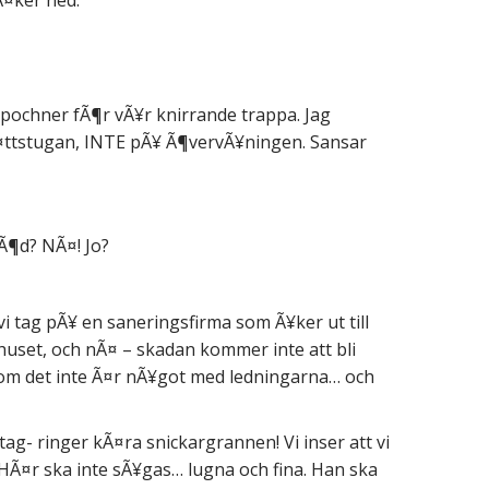
Ã¤ker ned:
pochner fÃ¶r vÃ¥r knirrande trappa. Jag
tvÃ¤ttstugan, INTE pÃ¥ Ã¶vervÃ¥ningen. Sansar
Ã¶d? NÃ¤! Jo?
vi tag pÃ¥ en saneringsfirma som Ã¥ker ut till
huset, och nÃ¤ – skadan kommer inte att bli
som det inte Ã¤r nÃ¥got med ledningarna… och
tag- ringer kÃ¤ra snickargrannen! Vi inser att vi
 HÃ¤r ska inte sÃ¥gas… lugna och fina. Han ska