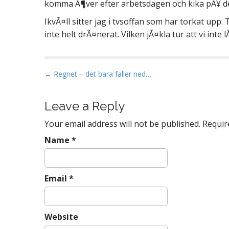
komma Ã¶ver efter arbetsdagen och kika pÃ¥ de
IkvÃ¤ll sitter jag i tvsoffan som har torkat upp.
inte helt drÃ¤nerat. Vilken jÃ¤kla tur att vi in
P
← Regnet – det bara faller ned…
o
s
Leave a Reply
t
Your email address will not be published.
Require
n
a
Name
*
v
i
Email
*
g
a
t
Website
i