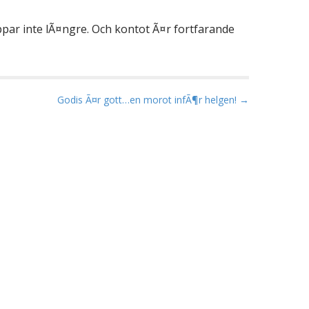
roppar inte lÃ¤ngre. Och kontot Ã¤r fortfarande
Godis Ã¤r gott…en morot infÃ¶r helgen! →