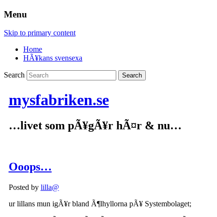
Menu
Skip to primary content
Home
HÃ¥kans svensexa
Search
mysfabriken.se
…livet som pÃ¥gÃ¥r hÃ¤r & nu…
Ooops…
Posted by
lilla@
ur lillans mun igÃ¥r bland Ã¶lhyllorna pÃ¥ Systembolaget;