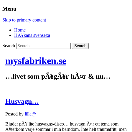
Menu
Skip to primary content
Home
HÃ¥kans svensexa
Search
mysfabriken.se
…livet som pÃ¥gÃ¥r hÃ¤r & nu…
Husvagn…
Posted by
lilla@
Bjuder pÃ¥ lite husvagns-disco… husvagn Ã¤r ett tema som
Ã¥terkom varje sommar i min barndom. Inte helt traumafritt, men