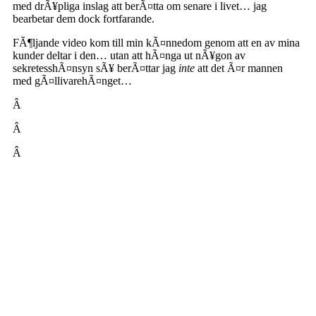
med drÃ¥pliga inslag att berÃ¤tta om senare i livet… jag
bearbetar dem dock fortfarande.
FÃ¶ljande video kom till min kÃ¤nnedom genom att en av mina
kunder deltar i den… utan att hÃ¤nga ut nÃ¥gon av
sekretesshÃ¤nsyn sÃ¥ berÃ¤ttar jag
inte
att det Ã¤r mannen
med gÃ¤llivarehÃ¤nget…
Â
Â
Â