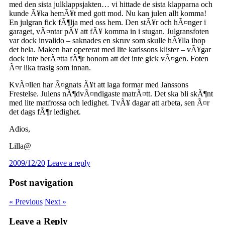
med den sista julklappsjakten… vi hittade de sista klapparna och
kunde Ã¥ka hemÃ¥t med gott mod. Nu kan julen allt komma!
En julgran fick fÃ¶lja med oss hem. Den stÃ¥r och hÃ¤nger i
garaget, vÃ¤ntar pÃ¥ att fÃ¥ komma in i stugan. Julgransfoten
var dock invalido – saknades en skruv som skulle hÃ¥lla ihop
det hela. Maken har opererat med lite karlssons klister – vÃ¥gar
dock inte berÃ¤tta fÃ¶r honom att det inte gick vÃ¤gen. Foten
Ã¤r lika trasig som innan.
KvÃ¤llen har Ã¤gnats Ã¥t att laga formar med Janssons
Frestelse. Julens nÃ¶dvÃ¤ndigaste matrÃ¤tt. Det ska bli skÃ¶nt
med lite matfrossa och ledighet. TvÃ¥ dagar att arbeta, sen Ã¤r
det dags fÃ¶r ledighet.
Adios,
Lilla@
2009/12/20
Leave a reply
Post navigation
« Previous
Next »
Leave a Reply