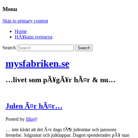
Menu
Skip to primary content
Home
HÃ¥kans svensexa
Search
mysfabriken.se
…livet som pÃ¥gÃ¥r hÃ¤r & nu…
Julen Ã¤r hÃ¤r…
Posted by
lilla@
… inte klokt att det Ã¤r dags fÃ¶r jultomtar och janssons
frestelse. Julgranar och julklappar. Dagen spenderades pÃ¥ stan