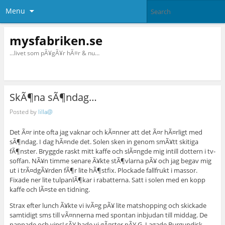
Menu
mysfabriken.se
…livet som pÃ¥gÃ¥r hÃ¤r & nu…
SkÃ¶na sÃ¶ndag…
Posted by
lilla@
Det Ã¤r inte ofta jag vaknar och kÃ¤nner att det Ã¤r hÃ¤rligt med
sÃ¶ndag. I dag hÃ¤nde det. Solen sken in genom smÃ¥tt skitiga
fÃ¶nster. Bryggde raskt mitt kaffe och slÃ¤ngde mig intill dottern i tv-
soffan. NÃ¥n timme senare Ã¥kte stÃ¶vlarna pÃ¥ och jag begav mig
ut i trÃ¤dgÃ¥rden fÃ¶r lite hÃ¶stfix. Plockade fallfrukt i massor.
Fixade ner lite tulpanlÃ¶kar i rabatterna. Satt i solen med en kopp
kaffe och lÃ¤ste en tidning.
Strax efter lunch Ã¥kte vi ivÃ¤g pÃ¥ lite matshopping och skickade
samtidigt sms till vÃ¤nnerna med spontan inbjudan till middag. De
nappade och vips! sÃ¥ hade vi gÃ¤ster pÃ¥ G. Lagade Burgundisk