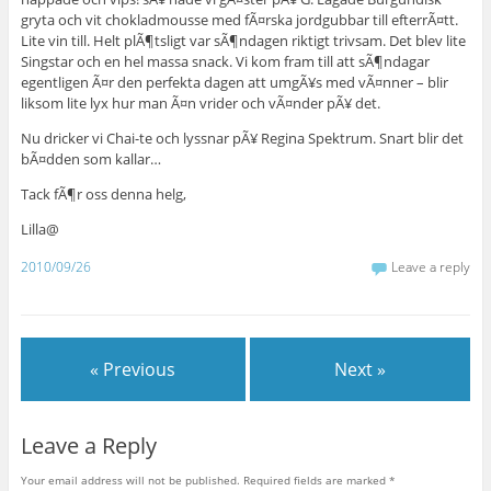
gryta och vit chokladmousse med fÃ¤rska jordgubbar till efterrÃ¤tt.
Lite vin till. Helt plÃ¶tsligt var sÃ¶ndagen riktigt trivsam. Det blev lite
Singstar och en hel massa snack. Vi kom fram till att sÃ¶ndagar
egentligen Ã¤r den perfekta dagen att umgÃ¥s med vÃ¤nner – blir
liksom lite lyx hur man Ã¤n vrider och vÃ¤nder pÃ¥ det.
Nu dricker vi Chai-te och lyssnar pÃ¥ Regina Spektrum. Snart blir det
bÃ¤dden som kallar…
Tack fÃ¶r oss denna helg,
Lilla@
2010/09/26
Leave a reply
« Previous
Next »
Leave a Reply
Your email address will not be published.
Required fields are marked
*